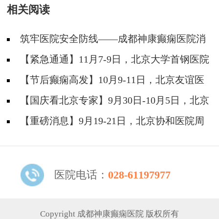
相关阅读
筑牢医院安全防线——成都神康癫痫医院消
防安全培训纪实
【紧急通通】11月7-9日，北京大学首钢医院
神经内科胡颖教授亲临成都会诊，破解癫痫疑难
【节后癫痫高发】10月9-11日，北京友谊医
院陈葵博士免费会诊+治疗援助，破解癫痫难
【国庆看北京专家】9月30日-10月5日，北京
题！
天坛&首钢医院两大专家蓉城亲诊+癫痫大额救
【重磅消息】9月19-21日，北京协和医院周
助，速约！
祥琴教授成都领衔会诊，共筑全年龄段抗癫防
线！
医院电话：
028-61197977
Copyright 成都神康癫痫医院 版权所有