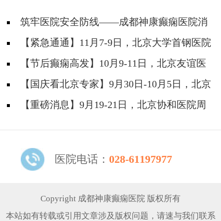
筑牢医院安全防线——成都神康癫痫医院消
防安全培训纪实
【紧急通通】11月7-9日，北京大学首钢医院
神经内科胡颖教授亲临成都会诊，破解癫痫疑难
【节后癫痫高发】10月9-11日，北京友谊医
院陈葵博士免费会诊+治疗援助，破解癫痫难
【国庆看北京专家】9月30日-10月5日，北京
题！
天坛&首钢医院两大专家蓉城亲诊+癫痫大额救
【重磅消息】9月19-21日，北京协和医院周
助，速约！
祥琴教授成都领衔会诊，共筑全年龄段抗癫防
线！
医院电话：
028-61197977
Copyright 成都神康癫痫医院 版权所有
本站如有转载或引用文章涉及版权问题，请速与我们联系