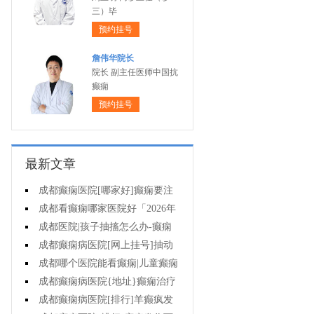
三）毕
预约挂号
詹伟华院长
院长 副主任医师中国抗
癫痫
预约挂号
最新文章
成都癫痫医院[哪家好]癫痫要注
意什么?
成都看癫痫哪家医院好「2026年
度公布」外伤后癫痫有什么特征?
成都医院|孩子抽搐怎么办-癫痫
怎么治?
成都癫痫病医院[网上挂号]抽动
症是癫痫吗?
成都哪个医院能看癫痫|儿童癫痫
会造成什么后果?
成都癫痫病医院{地址}癫痫治疗
要怎么治?
成都癫痫病医院[排行]羊癫疯发