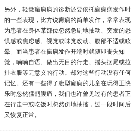
另外，轻微癫痫病的诊断还要依托癫痫病发作时
的一些表现，比方说癫痫的简单发作，常常表现
为患者在身体某部位忽然急剧地抽动、突发的恐
惧感或焦虑感、视觉或味觉改动、腹部不适或眩
晕。而当患者在癫痫发作开端时就随即丧失知
觉，喃喃自语、做出无目的行走、摇头摆尾或拉
扯衣服等无意义的行动。却对这些行动没有任何
记忆。还有一些得了腹型癫痫的儿童在玩得正快
乐时忽然猛烈腹痛，我们也许曾见过有的患者正
在行走中或吃饭时忽然倒地抽搐，过一段时间后
又恢复正常。