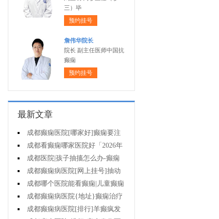
三）毕
预约挂号
詹伟华院长
院长 副主任医师中国抗
癫痫
预约挂号
最新文章
成都癫痫医院[哪家好]癫痫要注
意什么?
成都看癫痫哪家医院好「2026年
度公布」外伤后癫痫有什么特征?
成都医院|孩子抽搐怎么办-癫痫
怎么治?
成都癫痫病医院[网上挂号]抽动
症是癫痫吗?
成都哪个医院能看癫痫|儿童癫痫
会造成什么后果?
成都癫痫病医院{地址}癫痫治疗
要怎么治?
成都癫痫病医院[排行]羊癫疯发