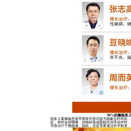
90%的癫痫患
很多儿童癫痫患者早期发作形式较为隐蔽且时间短，
应，有时会有咂嘴，持物掉落或眼睑抖动等动作时，
导致治疗干预困难。因此，还是需要通过科学检查，