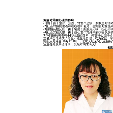
癫痫对儿童心理的影响
(1)由于孩子紧张、焦虑，对发作恐惧，多数患儿情绪
(2)社会对癫痫患者存在歧视和偏见，使癫痫儿童感
(3)害怕药物反应：由于需要长期服用药物，担心药
(4)社会交往受限：由于担心发作对身体的损害以及
90%的癫痫患者有不同程度的自卑、抑郁等心理障
重者则会导致孩子终生不能生活自理，成为家庭一辈
癫痫患儿福音!10月17-18日，北京天坛医院儿
室主任开展亲诊活动，仅限本周末两天!
名医