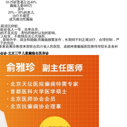
10-29岁患者占近40%
癫痫儿童600万
其中
20%～30%的患儿
治疗不规范
成为难治性癫痫
易消沉抑郁;
到处处低人一等，自卑自弃;
物的不良反应，害怕药物对认知的影响。
被人耻笑，不敢独自去公共场所。
碍，影响升学、就业和婚姻;而癫痫频繁发作，长期得不到正规治疗、合理控制，严
子的负担。
童癫痫专家俞雅珍教授来蓉联合四川省人民医院、成都神康癫痫医院詹伟华院长及各科
会诊·北京三甲儿童癫痫名医亲诊