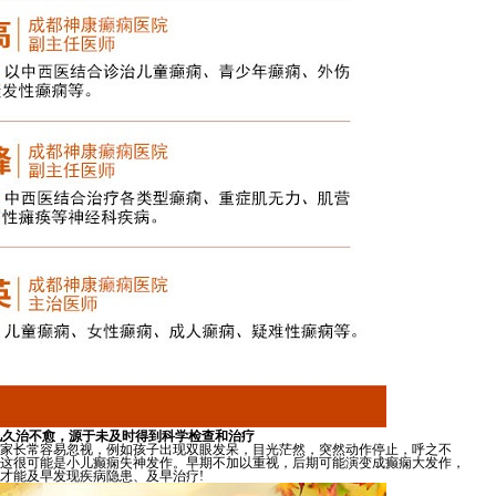
儿久治不愈，源于未及时得到科学检查和治疗
家长常容易忽视，例如孩子出现双眼发呆，目光茫然，突然动作停止，呼之不
这很可能是小儿癫痫失神发作。早期不加以重视，后期可能演变成癫痫大发作，
才能及早发现疾病隐患、及早治疗!