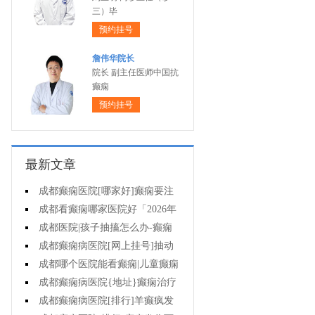
三）毕
预约挂号
詹伟华院长
院长 副主任医师中国抗
癫痫
预约挂号
最新文章
成都癫痫医院[哪家好]癫痫要注
意什么?
成都看癫痫哪家医院好「2026年
度公布」外伤后癫痫有什么特征?
成都医院|孩子抽搐怎么办-癫痫
怎么治?
成都癫痫病医院[网上挂号]抽动
症是癫痫吗?
成都哪个医院能看癫痫|儿童癫痫
会造成什么后果?
成都癫痫病医院{地址}癫痫治疗
要怎么治?
成都癫痫病医院[排行]羊癫疯发