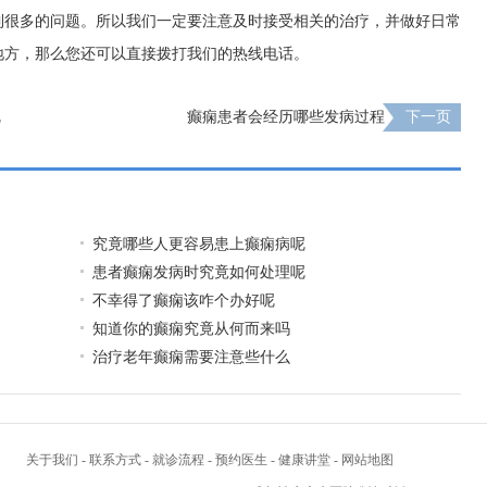
到很多的问题。所以我们一定要注意及时接受相关的治疗，并做好日常
地方，那么您还可以直接拨打我们的热线电话。
呢
癫痫患者会经历哪些发病过程
下一页
究竟哪些人更容易患上癫痫病呢
患者癫痫发病时究竟如何处理呢
不幸得了癫痫该咋个办好呢
知道你的癫痫究竟从何而来吗
治疗老年癫痫需要注意些什么
关于我们
-
联系方式
-
就诊流程
-
预约医生
-
健康讲堂
-
网站地图