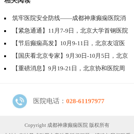
相关阅读
筑牢医院安全防线——成都神康癫痫医院消
防安全培训纪实
【紧急通通】11月7-9日，北京大学首钢医院
神经内科胡颖教授亲临成都会诊，破解癫痫疑难
【节后癫痫高发】10月9-11日，北京友谊医
院陈葵博士免费会诊+治疗援助，破解癫痫难
【国庆看北京专家】9月30日-10月5日，北京
题！
天坛&首钢医院两大专家蓉城亲诊+癫痫大额救
【重磅消息】9月19-21日，北京协和医院周
助，速约！
祥琴教授成都领衔会诊，共筑全年龄段抗癫防
线！
医院电话：
028-61197977
Copyright 成都神康癫痫医院 版权所有