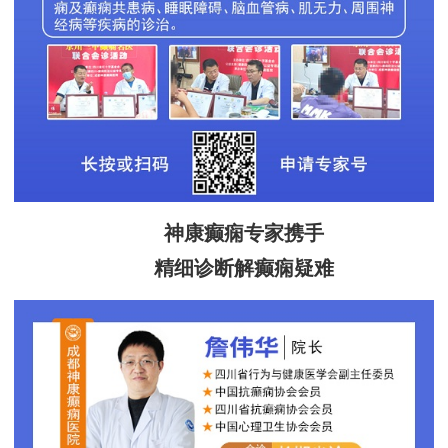
神康癫痫专家携手
精细诊断解癫痫疑难