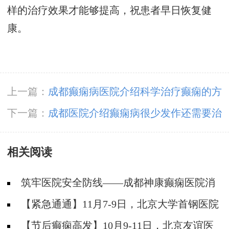
样的治疗效果才能够提高，祝患者早日恢复健
康。
上一篇：
成都癫痫病医院介绍科学治疗癫痫的方
法
下一篇：
成都医院介绍癫痫病很少发作还需要治
疗吗
相关阅读
筑牢医院安全防线——成都神康癫痫医院消
防安全培训纪实
【紧急通通】11月7-9日，北京大学首钢医院
神经内科胡颖教授亲临成都会诊，破解癫痫疑难
【节后癫痫高发】10月9-11日，北京友谊医