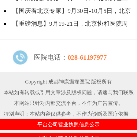
院陈葵博士免费会诊+治疗援助，破解癫痫难
【国庆看北京专家】9月30日-10月5日，北京
题！
天坛&首钢医院两大专家蓉城亲诊+癫痫大额救
【重磅消息】9月19-21日，北京协和医院周
助，速约！
祥琴教授成都领衔会诊，共筑全年龄段抗癫防
线！
医院电话：
028-61197977
Copyright 成都神康癫痫医院 版权所有
本站如有转载或引用文章涉及版权问题，请速与我们联系
本网站只针对内部交流平台，不作为广告宣传。
特别声明：本站内容仅供参考，不作为诊断及医疗依据。
平台公司营业执照信息公示