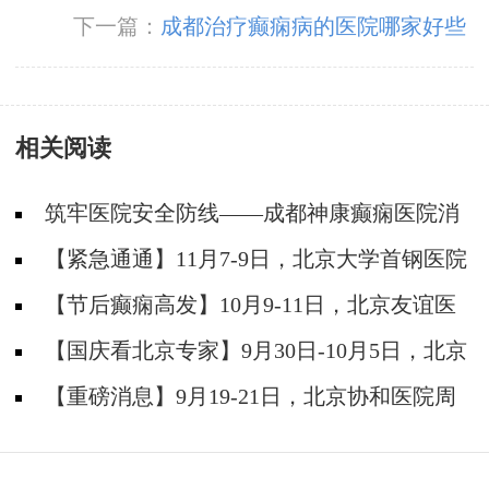
下一篇：
成都治疗癫痫病的医院哪家好些
相关阅读
筑牢医院安全防线——成都神康癫痫医院消
防安全培训纪实
【紧急通通】11月7-9日，北京大学首钢医院
神经内科胡颖教授亲临成都会诊，破解癫痫疑难
【节后癫痫高发】10月9-11日，北京友谊医
院陈葵博士免费会诊+治疗援助，破解癫痫难
【国庆看北京专家】9月30日-10月5日，北京
题！
天坛&首钢医院两大专家蓉城亲诊+癫痫大额救
【重磅消息】9月19-21日，北京协和医院周
助，速约！
祥琴教授成都领衔会诊，共筑全年龄段抗癫防
线！