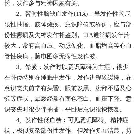
长，发作多与精神因素有关。
2、暂时性脑缺血发作(TIA)：呈发作性的局
限性抽搐、肢体瘫痪、意识障碍或猝倒，应与部
份性癫痫及失神发作相鉴别。TIA通常病发年龄
较大，常有高血压、动脉硬化、血脂增高等心血
管性疾病，脑电图多无痫性发作波。
3、晕厥：发作时以意识障碍为主症，很少
在卧位特别在睡眠中发作，发作进程较缓慢，在
意识丧失前常有头昏、眼前发黑、腹部不适及心
慌等症状，晕厥经常有面色苍白、血压下降。意
识丧失时很少伴抽搐，平卧后意识很快恢复。
4、发作性低血糖：可见意识障碍、精神症
状，极似复杂部份性发作。但发作多在清晨，持