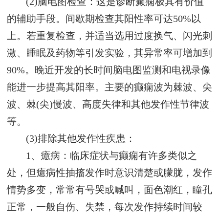
(2)脑电图检查：这是诊断癫痫极其有价值
的辅助手段。间歇期检查其阳性率可达50%以
上。若重复检查，并适当选用过度换气、闪光刺
激、睡眠及药物等引发实验，其异常率可增加到
90%。晚近开发的长时间脑电图监测和电视录像
能进一步提高其阳率。主要的癫痫波为棘波、尖
波、棘(尖)慢波、高度失律和其他发作性节律波
等。
(3)排除其他发作性疾患：
1、癔病：临床症状与癫痫有许多类似之
处，但癔病性抽搐发作时意识清楚或朦胧，发作
情势多变，常常有号哭或喊叫，面色潮红，瞳孔
正常，一般自伤、失禁，每次发作持续时间较