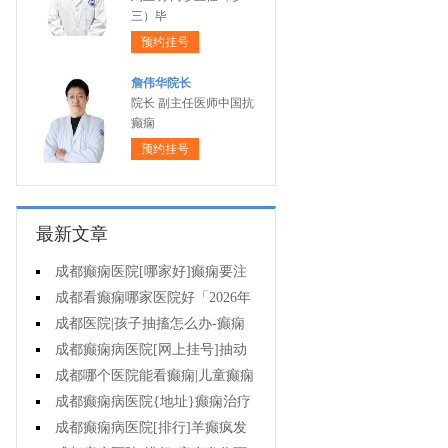
三）毕
预约挂号
詹伟华院长
院长 副主任医师中国抗
癫痫
预约挂号
最新文章
成都癫痫医院[哪家好]癫痫要注
意什么?
成都看癫痫哪家医院好「2026年
度公布」外伤后癫痫有什么特征?
成都医院|孩子抽搐怎么办-癫痫
怎么治?
成都癫痫病医院[网上挂号]抽动
症是癫痫吗?
成都哪个医院能看癫痫|儿童癫痫
会造成什么后果?
成都癫痫病医院{地址}癫痫治疗
要怎么治?
成都癫痫病医院[排行]羊癫疯发